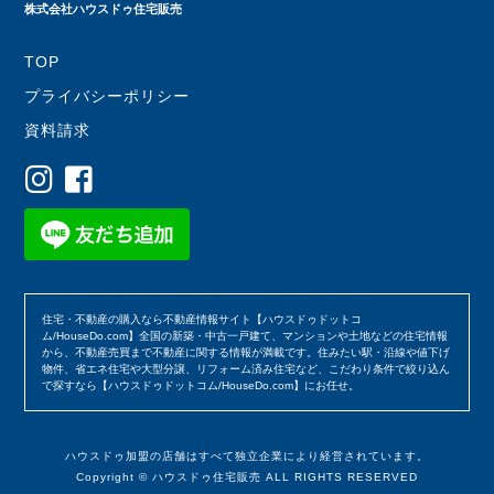
株式会社ハウスドゥ住宅販売
TOP
プライバシーポリシー
資料請求
住宅・不動産の購入なら不動産情報サイト【ハウスドゥドットコ
ム/HouseDo.com】全国の新築・中古一戸建て、マンションや土地などの住宅情報
から、不動産売買まで不動産に関する情報が満載です。住みたい駅・沿線や値下げ
物件、省エネ住宅や大型分譲、リフォーム済み住宅など、こだわり条件で絞り込ん
で探すなら【ハウスドゥドットコム/HouseDo.com】にお任せ。
ハウスドゥ加盟の店舗はすべて独立企業により経営されています。
Copyright © ハウスドゥ住宅販売 ALL RIGHTS RESERVED