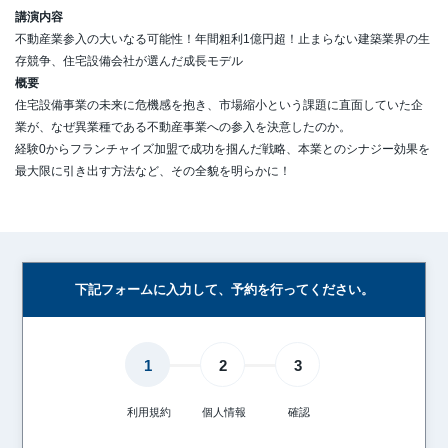
講演内容
不動産業参入の大いなる可能性！年間粗利1億円超！止まらない建築業界の生
存競争、住宅設備会社が選んだ成長モデル
概要
住宅設備事業の未来に危機感を抱き、市場縮小という課題に直面していた企
業が、なぜ異業種である不動産事業への参入を決意したのか。
経験0からフランチャイズ加盟で成功を掴んだ戦略、本業とのシナジー効果を
最大限に引き出す方法など、その全貌を明らかに！
下記フォームに入力して、予約を行ってください。
1
2
3
利用規約
個人情報
確認